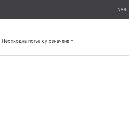
NAS
:15:38
.
Неопходна поља су означена
*