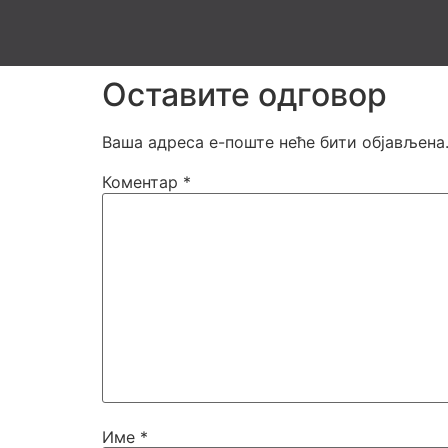
This is a validation post. Time: 2026-01-25 11
Оставите одговор
Ваша адреса е-поште неће бити објављена
Коментар
*
Име
*