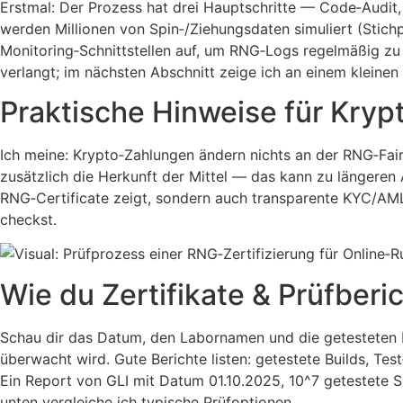
Erstmal: Der Prozess hat drei Hauptschritte — Code‑Audit,
werden Millionen von Spin‑/Ziehungsdaten simuliert (Stic
Monitoring‑Schnittstellen auf, um RNG‑Logs regelmäßig zu p
verlangt; im nächsten Abschnitt zeige ich an einem kleinen 
Praktische Hinweise für Kryp
Ich meine: Krypto‑Zahlungen ändern nichts an der RNG‑Fairn
zusätzlich die Herkunft der Mittel — das kann zu längeren A
RNG‑Certificate zeigt, sondern auch transparente KYC/AML‑
checkst.
Wie du Zertifikate & Prüfberic
Schau dir das Datum, den Labornamen und die getesteten E
überwacht wird. Gute Berichte listen: getestete Builds, Test
Ein Report von GLI mit Datum 01.10.2025, 10^7 getestete Sp
unten vergleiche ich typische Prüfoptionen.