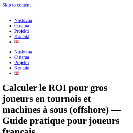
Skip to content
Naslovna
O nama
Projekti
Kontakt
Naslovna
O nama
Projekti
Kontakt
Calculer le ROI pour gros
joueurs en tournois et
machines à sous (offshore) —
Guide pratique pour joueurs
français