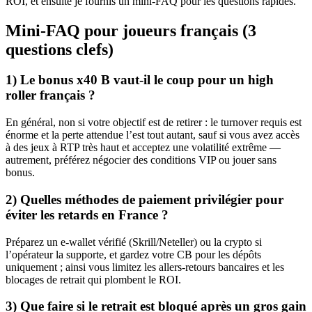
ROI, et ensuite je fournis un mini‑FAQ pour les questions rapides.
Mini‑FAQ pour joueurs français (3
questions clefs)
1) Le bonus x40 B vaut‑il le coup pour un high
roller français ?
En général, non si votre objectif est de retirer : le turnover requis est
énorme et la perte attendue l’est tout autant, sauf si vous avez accès
à des jeux à RTP très haut et acceptez une volatilité extrême —
autrement, préférez négocier des conditions VIP ou jouer sans
bonus.
2) Quelles méthodes de paiement privilégier pour
éviter les retards en France ?
Préparez un e‑wallet vérifié (Skrill/Neteller) ou la crypto si
l’opérateur la supporte, et gardez votre CB pour les dépôts
uniquement ; ainsi vous limitez les allers‑retours bancaires et les
blocages de retrait qui plombent le ROI.
3) Que faire si le retrait est bloqué après un gros gain