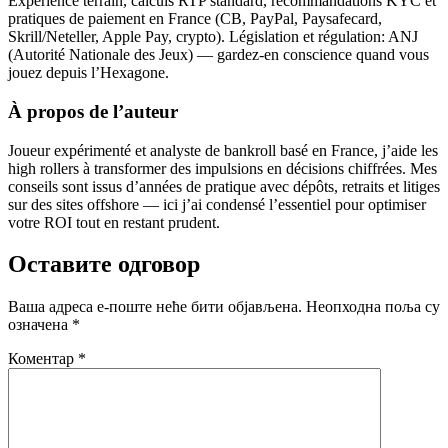
Expérience terrain, calculs RTP standard, recommandations KYC et
pratiques de paiement en France (CB, PayPal, Paysafecard,
Skrill/Neteller, Apple Pay, crypto). Législation et régulation: ANJ
(Autorité Nationale des Jeux) — gardez‑en conscience quand vous
jouez depuis l’Hexagone.
À propos de l’auteur
Joueur expérimenté et analyste de bankroll basé en France, j’aide les
high rollers à transformer des impulsions en décisions chiffrées. Mes
conseils sont issus d’années de pratique avec dépôts, retraits et litiges
sur des sites offshore — ici j’ai condensé l’essentiel pour optimiser
votre ROI tout en restant prudent.
Оставите одговор
Ваша адреса е-поште неће бити објављена.
Неопходна поља су
означена
*
Коментар
*