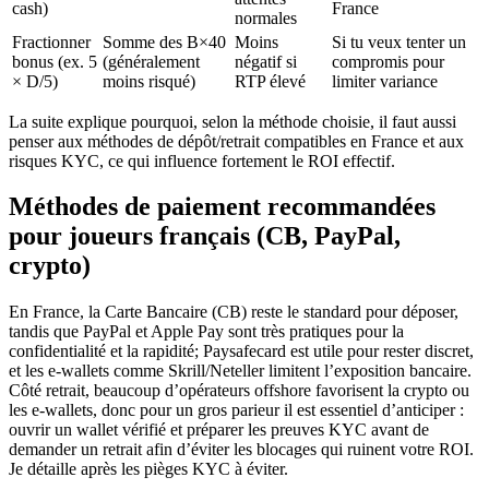
cash)
France
normales
Fractionner
Somme des B×40
Moins
Si tu veux tenter un
bonus (ex. 5
(généralement
négatif si
compromis pour
× D/5)
moins risqué)
RTP élevé
limiter variance
La suite explique pourquoi, selon la méthode choisie, il faut aussi
penser aux méthodes de dépôt/retrait compatibles en France et aux
risques KYC, ce qui influence fortement le ROI effectif.
Méthodes de paiement recommandées
pour joueurs français (CB, PayPal,
crypto)
En France, la Carte Bancaire (CB) reste le standard pour déposer,
tandis que PayPal et Apple Pay sont très pratiques pour la
confidentialité et la rapidité; Paysafecard est utile pour rester discret,
et les e‑wallets comme Skrill/Neteller limitent l’exposition bancaire.
Côté retrait, beaucoup d’opérateurs offshore favorisent la crypto ou
les e‑wallets, donc pour un gros parieur il est essentiel d’anticiper :
ouvrir un wallet vérifié et préparer les preuves KYC avant de
demander un retrait afin d’éviter les blocages qui ruinent votre ROI.
Je détaille après les pièges KYC à éviter.